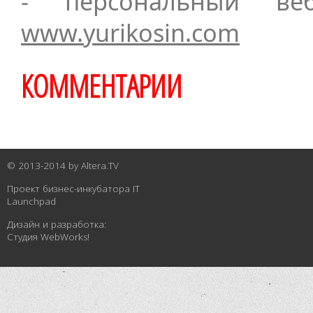
- персональный ве
www.yurikosin.com
КОММЕНТАРИИ
© 2013-2014 by
Altera.TV
Проект бизнес-инкубатора
IT
Launchpad
Дизайн и разработка:
Студия WebWorks!