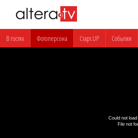
В гостях
Фотоперсона
Старт.UP
События
Could not load 
File not f