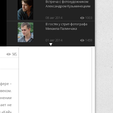
Встреча с фотохудожником
Александром Кузьминецким
08 авг 2014
1003
В гостях у стрит-фотографа
Михаила Палинчака
01 авг 2014
1459
В гостях у фотографа Ивана
Богдана
945
24 июл 2014
1528
В гостях у визажиста Ольги
Хомич
сфере –
08 июл 2014
906
овеком.
В гостях у дизайнера
необычных украшений
лнении
Татьяны Чорной
пает не
10 июн 2014
815
й «Кай»