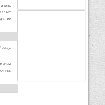
В гостях у художницы
Анастасии Крайневой
 очень
авляет
01 мар 2014
945
дая ее
В гостях у Украинской
певицы ILLARIA
18 фев 2014
782
В гостях у фотографа Георгия
Пинхасова
Москву,
.
12 фев 2014
1200
В гостях у фотографа
нскими
Александра Клименко
оріччя.
14 янв 2014
1390