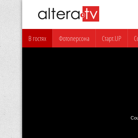
В гостях
Фотоперсона
Старт.UP
С
Cou