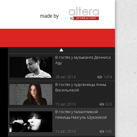
В мастерской у дизайнера
украшений Юлии Воль /
AlteraTV
made by
24 окт 2014
33168765
В гостях у художницы Анны
Валиевой : "О
женственности в искусстве"
17 окт 2014
25013479
В гостях у музыканта Денниса
Аду
28 авг 2014
1474
В гостях у художницы Анны
Васильевой
15 авг 2014
923
В гостях у талантливой
певицы Назгуль Шукаевой
12 авг 2014
945