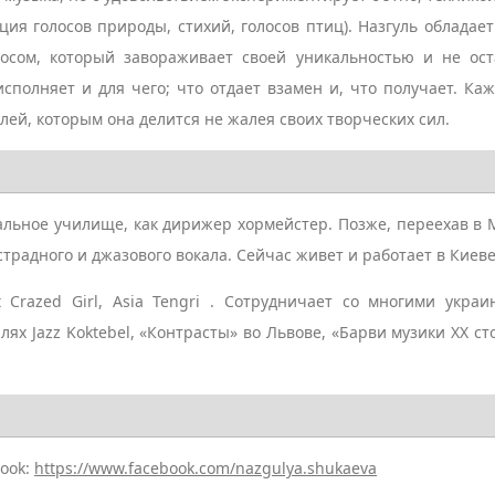
ия голосов природы, стихий, голосов птиц). Назгуль обладает
осом, который завораживает своей уникальностью и не ост
сполняет и для чего; что отдает взамен и, что получает. Каж
лей, которым она делится не жалея своих творческих сил.
альное училище, как дирижер хормейстер. Позже, переехав в 
традного и джазового вокала. Сейчас живет и работает в Киеве
Crazed Girl, Asia Tengri . Сотрудничает со многими украи
х Jazz Koktebel, «Контрасты» во Львове, «Барви музики ХХ ст
book:
https://www.facebook.com/nazgulya.shukaeva