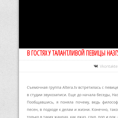
В ГОСТЯХ У ТАЛАНТЛИВОЙ ПЕВИЦЫ НАЗ
Vkontakte
Съемочная группа Altera.tv встретилась с певи
в студии звукозаписи. Еще до начала беседы, Н
Пообщавшись, я поняла почему, ведь философ
песен, в подходе к делам и жизни. Конечно, так
только в таких жанрах, как джаз, соул, поп и рок