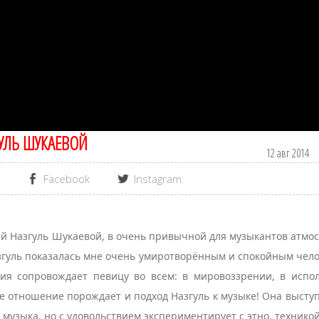
ГУЛЬ ШУКАЕВОЙ
12 авг 2014
Facebook
Instagram
цей Назгуль Шукаевой, в очень привычной для музыкантов атмо
азгуль показалась мне очень умиротворённым и спокойным чел
ия сопровождает певицу во всем: в мировоззрении, в испо
ое отношение порождает и подход Назгуль к музыке! Она высту
 - музыка, но с удовольствием экспериментирует с этно, технико