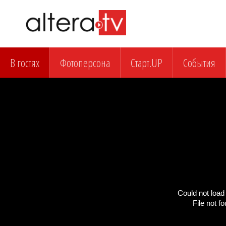
В гостях
Фотоперсона
Старт.UP
События
Could not load 
File not f