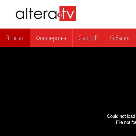
В гостях
Фотоперсона
Старт.UP
События
Could not load 
File not f