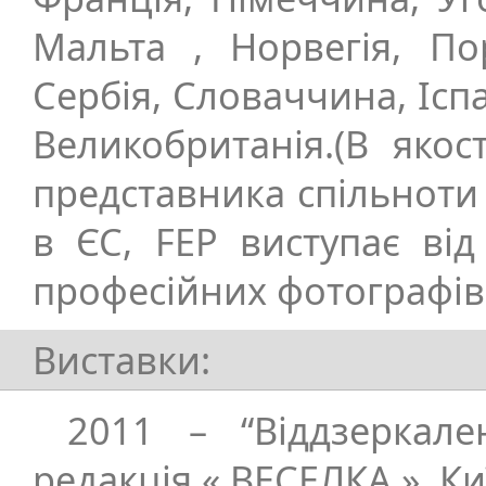
Мальта , Норвегія, Пор
Сербія, Словаччина, Ісп
Великобританія.(В якос
представника спільноти
в ЄС, FEP виступає від
професійних фотографів
Виставки:
2011 – “Віддзеркален
редакція « ВЕСЕЛКА », Ки