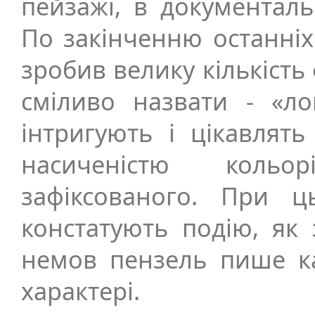
пейзажі, в документал
По закінченню останніх 
зробив велику кількість
сміливо назвати - «л
інтригують і цікавлят
насиченістю кольо
зафіксованого. При 
констатують подію, як 
немов пензель пише к
характері.